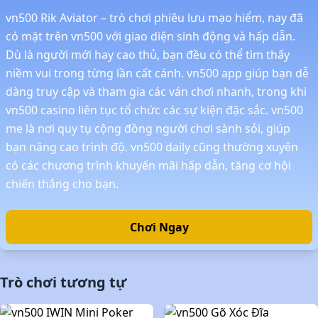
vn500 Rik Aviator – trò chơi phiêu lưu mạo hiểm, nay đã
có mặt trên vn500 với giao diện sinh động và hấp dẫn.
Dù là người mới hay cao thủ, bạn đều có thể tìm thấy
niềm vui trong từng lần cất cánh. vn500 app giúp bạn dễ
dàng truy cập và tham gia các ván chơi nhanh, trong khi
vn500 casino liên tục tổ chức các sự kiện đặc sắc. vn500
me là nơi quy tụ cộng đồng người chơi sành sỏi, giúp
bạn nâng cao trình độ. vn500 daily cũng thường xuyên
có các chương trình khuyến mãi hấp dẫn, tăng cơ hội
chiến thắng cho bạn.
Chơi Ngay
Trò chơi tương tự