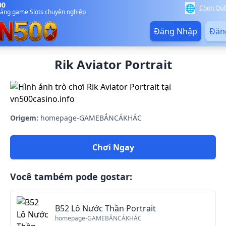
00
🌐
Chọn Quố
tảng game Slots chuyên nghiệp
Đăng Nhập
Đăn
Rik Aviator Portrait
Origem:
homepage-GAMEBẮNCÁKHÁC
Chơi Ngay
Você também pode gostar:
B52 Lô Nước Thần Portrait
homepage-GAMEBẮNCÁKHÁC