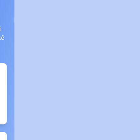
o
i
kế