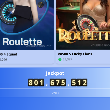
vn500 5 Lucky Lions
00 4 Squad
23,327
8,096
/2026 Do*** rut tien thanh cong 7,850,000 VND 💸
Jackpot
/2026 Bu*** thang lon 800,000 VND 🏆
8
0
1
,
6
9
7
,
8
1
8
/2026 Vo*** nhan thuong 150,000 VND ✨
/2026 DoT*** nhan hoan tra 50,000 VND 💵
VND
/2026 Ma*** no hu 78,500,000 VND 🎰
/2026 Ca*** no hu 32,500,000 VND 💥
/2026 Ly*** nhan hoan tra 450,000 VND 💵