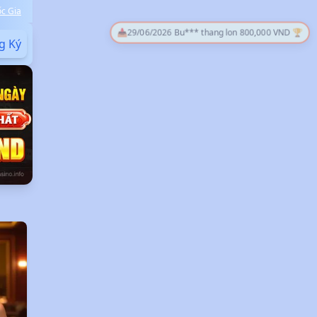
c Gia
g Ký
💸
29/06/2026 Vo*** nhan thuong 150,000 VND ✨