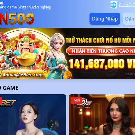
00
🌐
Chọn Quố
tảng game Slots chuyên nghiệp
Đăng Nhập
Đăn
 GAME
Mới