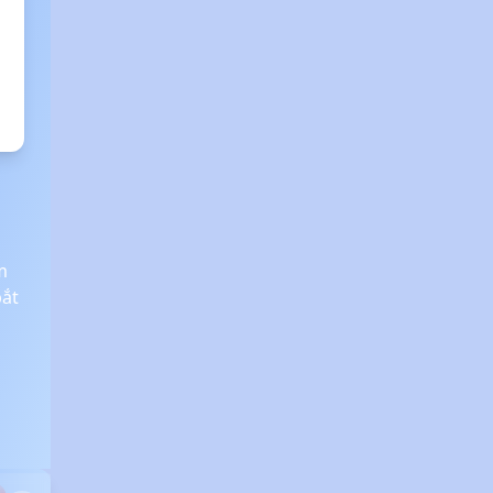
m
bắt