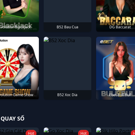
Evolution Blackjack
B52 Bau Cua
DG Baccarat
volution Game Show
B52 Xoc Dia
Ebet Bull Bull
QUAY SỐ
Hot
Hot